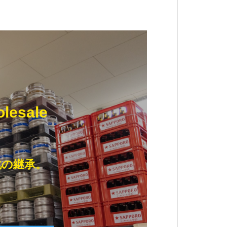
olesale
化の継承。