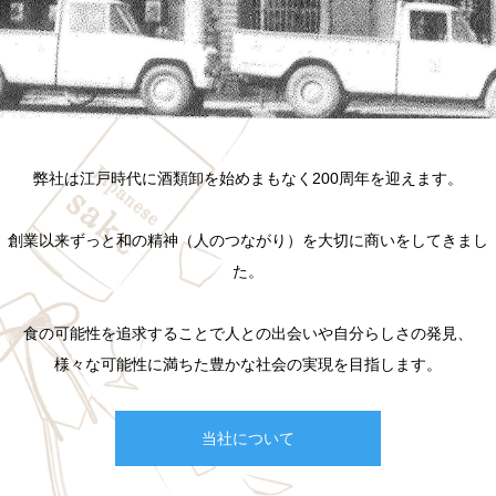
弊社は江戸時代に酒類卸を始め
まもなく200周年を迎えます。
創業以来ずっと
和の精神（人のつながり）を
大切に商いをしてきまし
た。
食の可能性を追求することで
人との出会いや
自分らしさの発見、
様々な可能性に満ちた
豊かな社会の実現を目指します。
当社について